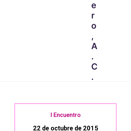
e
r
o
,
A
.
C
.
I Encuentro
22 de octubre de 2015